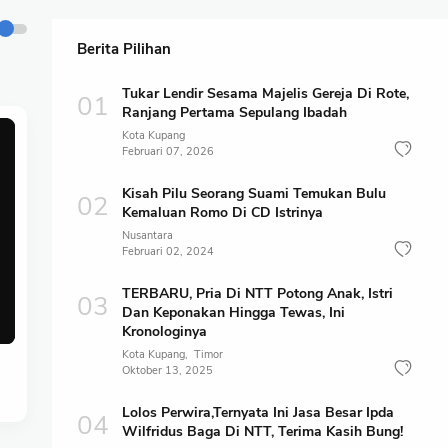
Berita Pilihan
Tukar Lendir Sesama Majelis Gereja Di Rote,
Ranjang Pertama Sepulang Ibadah
Kota Kupang
Februari 07, 2026
Kisah Pilu Seorang Suami Temukan Bulu
Kemaluan Romo Di CD Istrinya
Nusantara
Februari 02, 2024
TERBARU, Pria Di NTT Potong Anak, Istri
Dan Keponakan Hingga Tewas, Ini
Kronologinya
Kota Kupang
Timor
Oktober 13, 2025
Lolos Perwira,Ternyata Ini Jasa Besar Ipda
Wilfridus Baga Di NTT, Terima Kasih Bung!