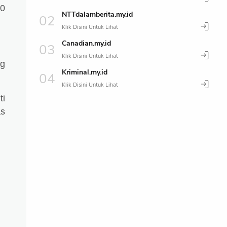
00
NTTdalamberita.my.id
Canadian.my.id
ng
Kriminal.my.id
ti
as