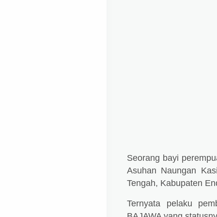
Seorang bayi perempua
Asuhan Naungan Kasih
Tengah, Kabupaten Ende
Ternyata
pelaku pemb
BAJAWA yang statusn