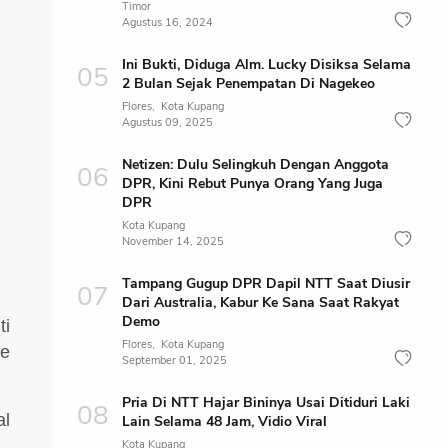
Timor
Agustus 16, 2024
Ini Bukti, Diduga Alm. Lucky Disiksa Selama
2 Bulan Sejak Penempatan Di Nagekeo
Flores
Kota Kupang
Agustus 09, 2025
Netizen: Dulu Selingkuh Dengan Anggota
DPR, Kini Rebut Punya Orang Yang Juga
DPR
Kota Kupang
November 14, 2025
Tampang Gugup DPR Dapil NTT Saat Diusir
Dari Australia, Kabur Ke Sana Saat Rakyat
Demo
ti
Flores
Kota Kupang
de
September 01, 2025
Pria Di NTT Hajar Bininya Usai Ditiduri Laki
al
Lain Selama 48 Jam, Vidio Viral
Kota Kupang