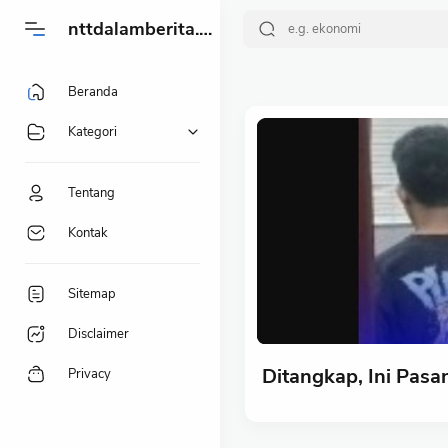
-->
nttdalamberita.my.id
Beranda
Kategori
Tentang
Kontak
Sitemap
Disclaimer
Ditangkap, Ini Pas
Privacy