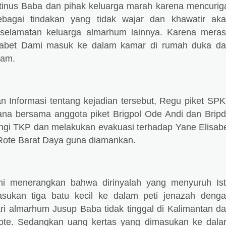
tinus Baba dan pihak keluarga marah karena mencurig
ebagai tindakan yang tidak wajar dan khawatir ak
selamatan keluarga almarhum lainnya. Karena mera
isabet Dami masuk ke dalam kamar di rumah duka d
lam.
n Informasi tentang kejadian tersebut, Regu piket SP
ana bersama anggota piket Brigpol Ode Andi dan Brip
gi TKP dan melakukan evakuasi terhadap Yane Elisab
Rote Barat Daya guna diamankan.
i menerangkan bahwa dirinyalah yang menyuruh Ist
ukan tiga batu kecil ke dalam peti jenazah deng
i almarhum Jusup Baba tidak tinggal di Kalimantan d
Rote. Sedangkan uang kertas yang dimasukan ke dal