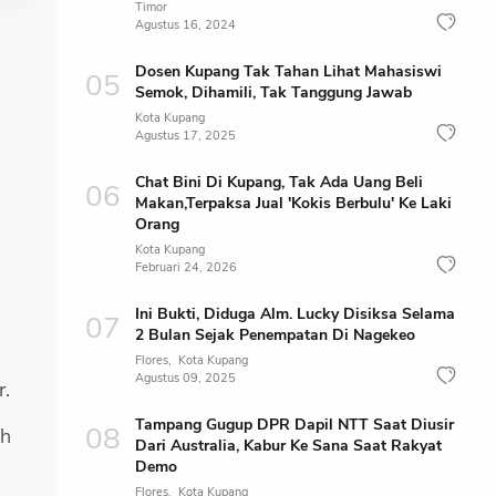
Timor
Agustus 16, 2024
Dosen Kupang Tak Tahan Lihat Mahasiswi
Semok, Dihamili, Tak Tanggung Jawab
Kota Kupang
Agustus 17, 2025
Chat Bini Di Kupang, Tak Ada Uang Beli
Makan,Terpaksa Jual 'Kokis Berbulu' Ke Laki
Orang
Kota Kupang
Februari 24, 2026
Ini Bukti, Diduga Alm. Lucky Disiksa Selama
2 Bulan Sejak Penempatan Di Nagekeo
Flores
Kota Kupang
Agustus 09, 2025
.
Tampang Gugup DPR Dapil NTT Saat Diusir
ah
Dari Australia, Kabur Ke Sana Saat Rakyat
Demo
Flores
Kota Kupang