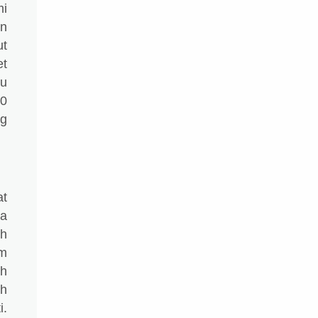
mi
an
ut
et
lu
00
ng
at
ya
h
um
kh
ah
i.