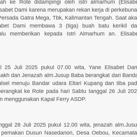
ah ke Rote didampingi oleh istri almarhum (Elisab
sabet Dami karena merupakan rekan kerja di perkebun
i Persada Gatra Mega, Tbk, Kalimantan Tengah. Saat ak
sabet Dami membawa 3 (tiga) buah batu kerikil da
alu memberikan kepada Istri Almarhum an. Elisab
l 25 Juli 2025 pukul 07.00 wita, Yane Elisabet Da
akh dan Jenazah alm.Jusup Baba berangkat dari Band
lsel menuju Bandar udara Eltari Kupang dan tiba pa
 berangkat ke Rote pada hari Sabtu tanggal 26 Juli 20
an menggunakan Kapal Ferry ASDP.
nggal 28 Juli 2025 pukul 12.00 wita, jenazah alm.Jus
 pemakan Dusun Nasedanon, Desa Oebou, Kecamat