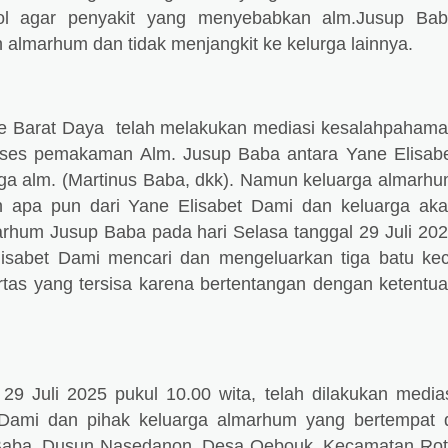
ol agar penyakit yang menyebabkan alm.Jusup Ba
 almarhum dan tidak menjangkit ke kelurga lainnya.
te Barat Daya telah melakukan mediasi kesalahpaham
roses pemakaman Alm. Jusup Baba antara Yane Elisab
ga alm. (Martinus Baba, dkk). Namun keluarga almarh
n apa pun dari Yane Elisabet Dami dan keluarga ak
rhum Jusup Baba pada hari Selasa tanggal 29 Juli 20
isabet Dami mencari dan mengeluarkan tiga batu kec
ertas yang tersisa karena bertentangan dengan ketentu
 29 Juli 2025 pukul 10.00 wita, telah dilakukan media
 Dami dan pihak keluarga almarhum yang bertempat 
Baba, Dusun Nasedanon, Desa Oebouk, Kecamatan Ro