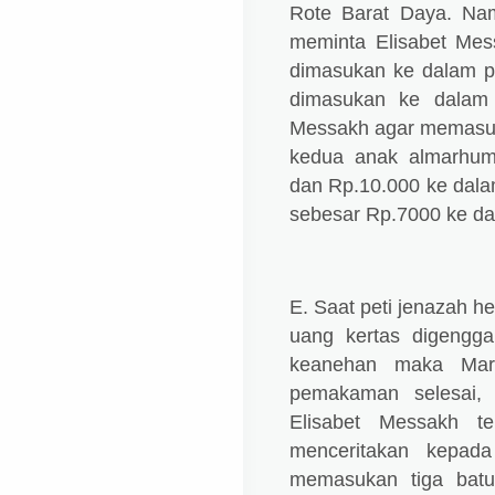
Rote Barat Daya. Na
meminta Elisabet Mess
dimasukan ke dalam pe
dimasukan ke dalam 
Messakh agar memasuka
kedua anak almarhum
dan Rp.10.000 ke dala
sebesar Rp.7000 ke da
E. Saat peti jenazah h
uang kertas digengg
keanehan maka Mart
pemakaman selesai,
Elisabet Messakh t
menceritakan kepada
memasukan tiga batu 