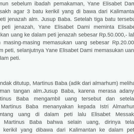
mun sebelum ibadah pemakaman, Yane Elisabet Da
akh agar 3 batu kerikil yang di bawa dari Kalimant
ti jenazah alm. Jusup Baba. Setelah tiga batu terseb
peti jenazah, Yane Elisabet Dami meminta Elisab
n uang ke dalam peti jenazah sebesar Rp.50.000,- la
 masing-masing memasukan uang sebesar Rp.20.0
m peti, selanjutnya Yane Elisabet Dami memasukan ua
lam peti.
endak ditutup, Martinus Baba (adik dari almarhum) melih
aman tangan alm.Jusup Baba, karena merasa adan
inus Baba mengambil uang tersebut dan setela
 Martinus Baba menanyakan kepada Istri Almarh
entang uang di dalam peti lalu Elisabet Messa
 Martinus Baba bahwa selain uang, dirinya tel
kerikil yang dibawa dari Kalimantan ke dalam pet