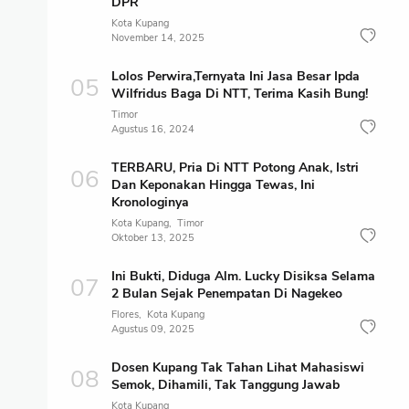
DPR
Kota Kupang
November 14, 2025
Lolos Perwira,Ternyata Ini Jasa Besar Ipda
Wilfridus Baga Di NTT, Terima Kasih Bung!
Timor
Agustus 16, 2024
TERBARU, Pria Di NTT Potong Anak, Istri
Dan Keponakan Hingga Tewas, Ini
Kronologinya
Kota Kupang
Timor
Oktober 13, 2025
Ini Bukti, Diduga Alm. Lucky Disiksa Selama
2 Bulan Sejak Penempatan Di Nagekeo
Flores
Kota Kupang
Agustus 09, 2025
Dosen Kupang Tak Tahan Lihat Mahasiswi
Semok, Dihamili, Tak Tanggung Jawab
Kota Kupang