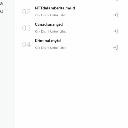
ya
NTTdalamberita.my.id
ba
Canadian.my.id
Kriminal.my.id