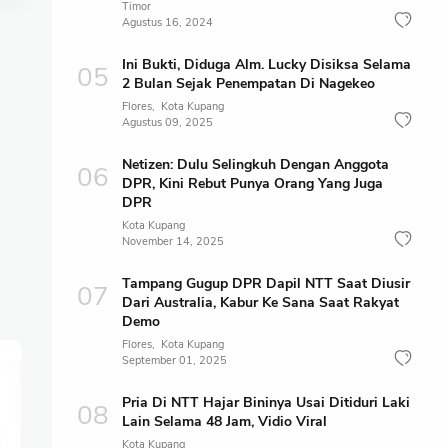
Timor
Agustus 16, 2024
Ini Bukti, Diduga Alm. Lucky Disiksa Selama
2 Bulan Sejak Penempatan Di Nagekeo
Flores
Kota Kupang
Agustus 09, 2025
Netizen: Dulu Selingkuh Dengan Anggota
DPR, Kini Rebut Punya Orang Yang Juga
DPR
Kota Kupang
November 14, 2025
Tampang Gugup DPR Dapil NTT Saat Diusir
Dari Australia, Kabur Ke Sana Saat Rakyat
Demo
Flores
Kota Kupang
September 01, 2025
Pria Di NTT Hajar Bininya Usai Ditiduri Laki
Lain Selama 48 Jam, Vidio Viral
Kota Kupang