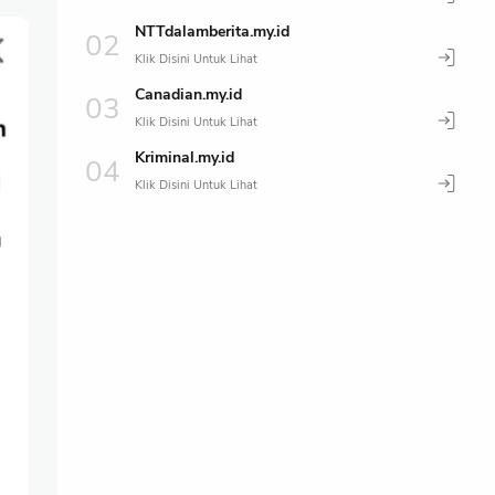
NTTdalamberita.my.id
Canadian.my.id
Kriminal.my.id