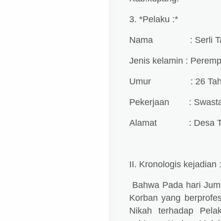
3. *Pelaku :*
Nama : Serli T
Jenis kelamin : Perem
Umur : 26 Tah
Pekerjaan : Swast
Alamat : Desa Tu
II. Kronologis kejadian 
Bahwa Pada hari Jumat
Korban yang berprofe
Nikah terhadap Pela