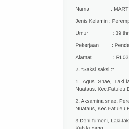
Nama : MARTHA 
Jenis Kelamin : Perem
Umur : 39 thn
Pekerjaan : Pende
Alamat : Rt.023/Rw
2. *Saksi-saksi :*
1. Agus Snae, Laki-l
Nuataus, Kec.Fatuleu 
2. Aksamina snae, Per
Nuataus, Kec.Fatuleu 
3.Deni fumeni, Laki-la
Kab.kupang.