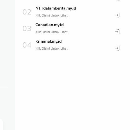
NTTdalamberita.my.id
Canadian.my.id
Kriminal.my.id