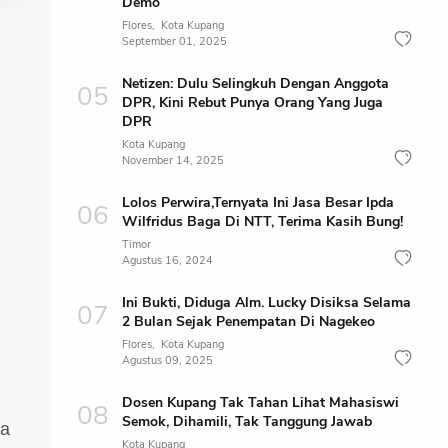
Demo
Flores
Kota Kupang
September 01, 2025
Netizen: Dulu Selingkuh Dengan Anggota
DPR, Kini Rebut Punya Orang Yang Juga
DPR
Kota Kupang
November 14, 2025
Lolos Perwira,Ternyata Ini Jasa Besar Ipda
Wilfridus Baga Di NTT, Terima Kasih Bung!
Timor
Agustus 16, 2024
Ini Bukti, Diduga Alm. Lucky Disiksa Selama
2 Bulan Sejak Penempatan Di Nagekeo
Flores
Kota Kupang
Agustus 09, 2025
Dosen Kupang Tak Tahan Lihat Mahasiswi
Semok, Dihamili, Tak Tanggung Jawab
sa
Kota Kupang