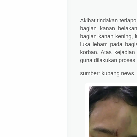
Akibat tindakan terla
bagian kanan belaka
bagian kanan kening, l
luka lebam pada bagia
korban. Atas kejadia
guna dilakukan proses p
sumber: kupang news