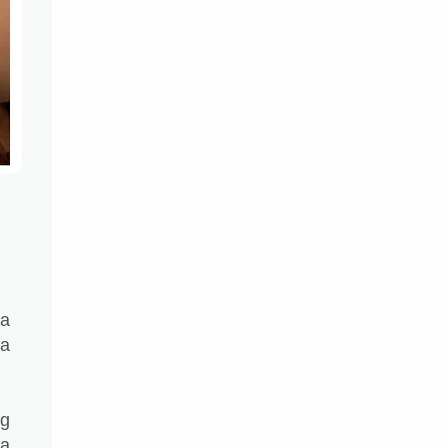
sa
na
ng
ya