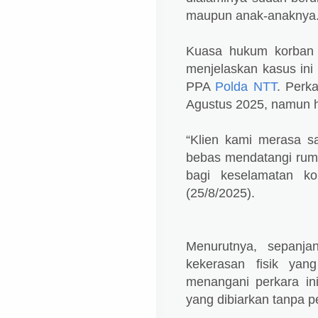
maupun anak-anaknya
Kuasa hukum korban d
menjelaskan kasus ini 
PPA
Polda NTT
. Perk
Agustus 2025, namun hi
“Klien kami merasa sa
bebas mendatangi ruma
bagi keselamatan ko
(25/8/2025).
Menurutnya, sepanja
kekerasan fisik yan
menangani perkara ini
yang dibiarkan tanpa p