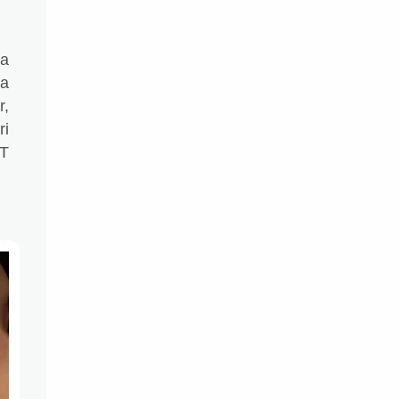
da
da
r,
ri
TT