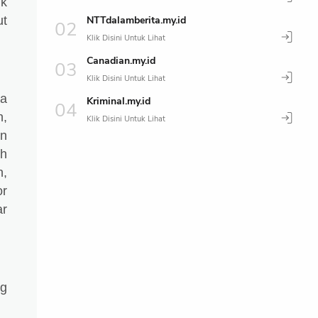
ik
NTTdalamberita.my.id
ut
Canadian.my.id
ya
Kriminal.my.id
n,
an
ah
n,
or
ar
ng