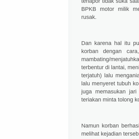
terlapor tidak suka s
BPKB motor milik me
rusak.
Dan karena hal itu p
korban dengan cara,
mambating/menjatuhk
terbentur di lantai, me
terjatuh) lalu mengan
lalu menyeret tubuh kor
juga memasukan jari 
teriakan minta tolong k
Namun korban berhasil
melihat kejadian terse