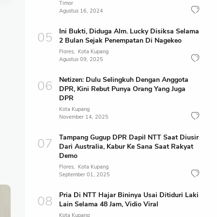
Timor
Agustus 16, 2024
Ini Bukti, Diduga Alm. Lucky Disiksa Selama
2 Bulan Sejak Penempatan Di Nagekeo
Flores
Kota Kupang
Agustus 09, 2025
Netizen: Dulu Selingkuh Dengan Anggota
DPR, Kini Rebut Punya Orang Yang Juga
DPR
Kota Kupang
November 14, 2025
Tampang Gugup DPR Dapil NTT Saat Diusir
Dari Australia, Kabur Ke Sana Saat Rakyat
Demo
Flores
Kota Kupang
September 01, 2025
Pria Di NTT Hajar Bininya Usai Ditiduri Laki
Lain Selama 48 Jam, Vidio Viral
Kota Kupang