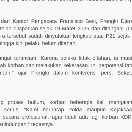
.
ari Kantor Pengacara Fransisco Besi, Frengki Djar
telah dilaporkan sejak 19 Maret 2025 dan ditangani Un
ara tersebut sudah dinyatakan lengkap atau P21 sejak
ngga kini pelaku belum ditahan.
ngat terancam. Karena pelaku tidak ditahan, ia mas
h korban dan melakukan kekerasan. Ini berpotensi fat
rban,” ujar Frengki dalam konferensi pers, Selas
ng proses hukum, korban beberapa kali mengala
g serius. “Kami berharap Polda maupun Kejaksa
 secara profesional, agar tidak ada lagi korban KD
erlindungan,” tegasnya.