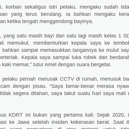
ri, korban sekaligus istri pelaku, mengaku sudah tid
san yang terus berulang. Ia bahkan mengaku ker
an ketika tengah menggendong bayinya.
 yang satu masih bayi dan satu lagi masih kelas 1 S
kali memukul, membenturkan kepala saya ke tembo
, bahkan sampai memasukkan tangannya ke mulut sa
berteriak. Kepala saya sampai luka robek dan berdara
n kaki memar,” tutur Amel dengan suara bergetar.
, pelaku pernah merusak CCTV di rumah, menusuk b
ncam dengan pisau. “Saya benar-benar merasa nya
idak segera ditahan, saya takut suatu hari saya mati 
sus KDRT ini bukan yang pertama kali. Sejak 2020, 
si ke Jawa setelah insiden kekerasan berat. Saat i