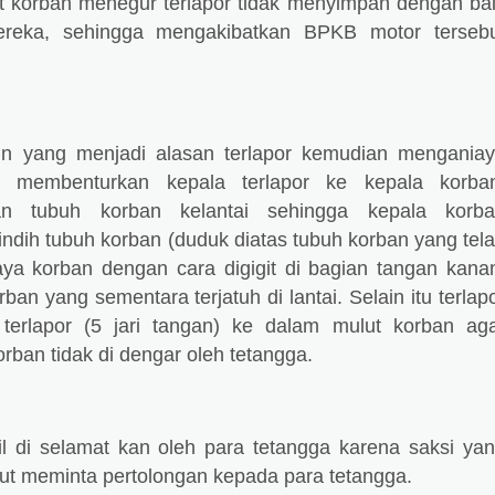
aat korban menegur terlapor tidak menyimpan dengan ba
reka, sehingga mengakibatkan BPKB motor terseb
un yang menjadi alasan terlapor kemudian mengania
 membenturkan kepala terlapor ke kepala korba
an tubuh korban kelantai sehingga kepala korb
nindih tubuh korban (duduk diatas tubuh korban yang tel
iaya korban dengan cara digigit di bagian tangan kana
ban yang sementara terjatuh di lantai. Selain itu terlap
terlapor (5 jari tangan) ke dalam mulut korban ag
orban tidak di dengar oleh tetangga.
 di selamat kan oleh para tetangga karena saksi ya
but meminta pertolongan kepada para tetangga.