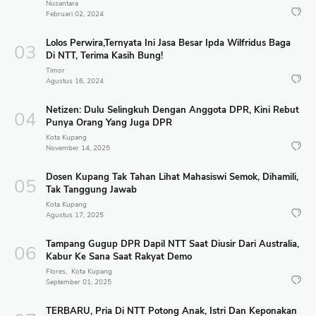
Nusantara
Februari 02, 2024
Lolos Perwira,Ternyata Ini Jasa Besar Ipda Wilfridus Baga
Di NTT, Terima Kasih Bung!
Timor
Agustus 16, 2024
Netizen: Dulu Selingkuh Dengan Anggota DPR, Kini Rebut
Punya Orang Yang Juga DPR
Kota Kupang
November 14, 2025
Dosen Kupang Tak Tahan Lihat Mahasiswi Semok, Dihamili,
Tak Tanggung Jawab
Kota Kupang
Agustus 17, 2025
Tampang Gugup DPR Dapil NTT Saat Diusir Dari Australia,
Kabur Ke Sana Saat Rakyat Demo
Flores
Kota Kupang
September 01, 2025
TERBARU, Pria Di NTT Potong Anak, Istri Dan Keponakan